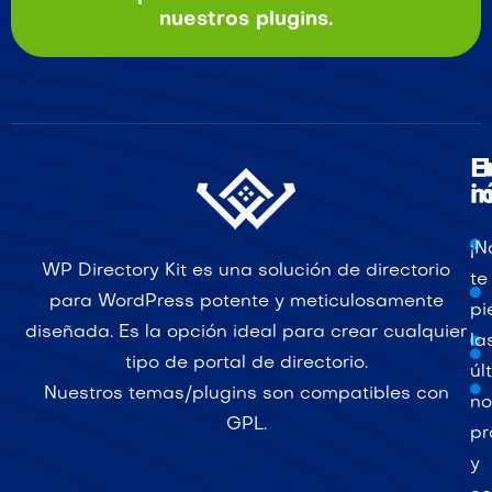
nuestros plugins.
E
H
r
i
¡N
WP Directory Kit es una solución de directorio
te
para WordPress potente y meticulosamente
pi
diseñada. Es la opción ideal para crear cualquier
la
tipo de portal de directorio.
úl
Nuestros temas/plugins son compatibles con
no
GPL.
pr
y