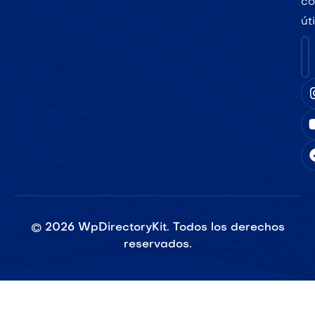
co
út
©
2026
WpDirectoryKit. Todos los derechos
reservados.