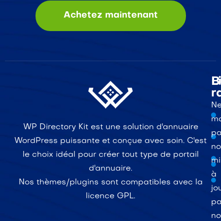
Achetez maintenant
L
B
r
N
m
WP Directory Kit est une solution d'annuaire
p
WordPress puissante et conçue avec soin. C'est
no
le choix idéal pour créer tout type de portail
mi
d'annuaire.
à
Nos thèmes/plugins sont compatibles avec la
jo
licence GPL.
pa
no