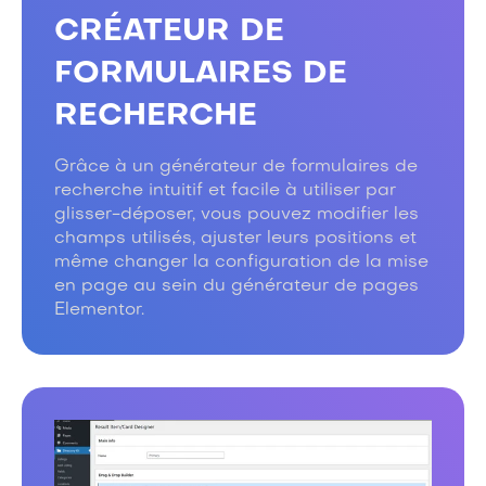
CRÉATEUR DE
FORMULAIRES DE
RECHERCHE
Grâce à un générateur de formulaires de
recherche intuitif et facile à utiliser par
glisser-déposer, vous pouvez modifier les
champs utilisés, ajuster leurs positions et
même changer la configuration de la mise
en page au sein du générateur de pages
Elementor.