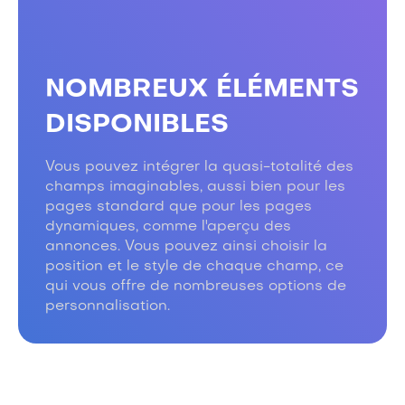
NOMBREUX ÉLÉMENTS
DISPONIBLES
Vous pouvez intégrer la quasi-totalité des
champs imaginables, aussi bien pour les
pages standard que pour les pages
dynamiques, comme l'aperçu des
annonces. Vous pouvez ainsi choisir la
position et le style de chaque champ, ce
qui vous offre de nombreuses options de
personnalisation.