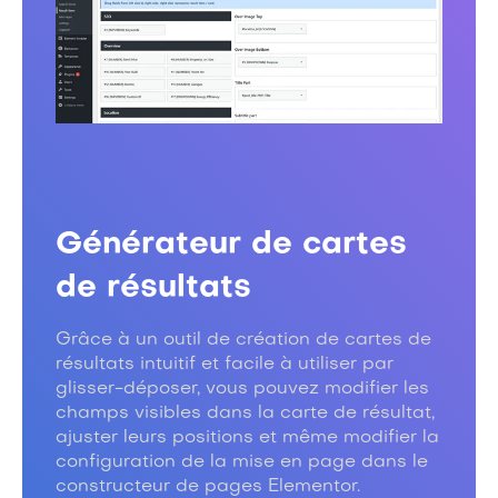
Générateur de cartes
de résultats
Grâce à un outil de création de cartes de
résultats intuitif et facile à utiliser par
glisser-déposer, vous pouvez modifier les
champs visibles dans la carte de résultat,
ajuster leurs positions et même modifier la
configuration de la mise en page dans le
constructeur de pages Elementor.