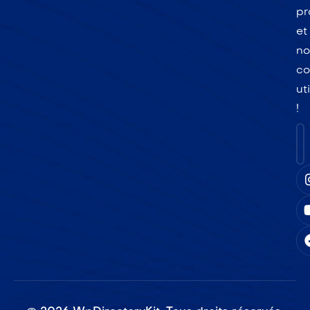
pr
et
no
co
ut
!