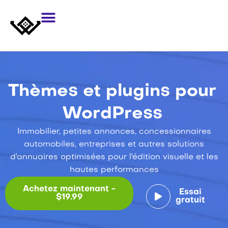
Thèmes et plugins pour
WordPress
Immobilier, petites annonces, concessionnaires
automobiles, entreprises et autres solutions
d'annuaires optimisées pour l'édition visuelle et les
hautes performances
Achetez maintenant -
Essai
$19.99
gratuit