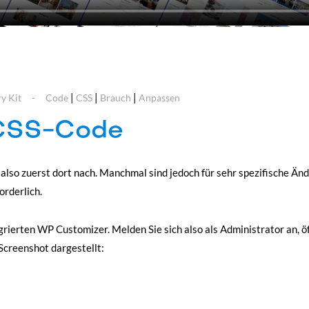
|
|
|
y Kit
Code
CSS
Brauch
Anpassen
 CSS-Code
also zuerst dort nach. Manchmal sind jedoch für sehr spezifische Ä
rderlich.
egrierten WP Customizer. Melden Sie sich also als Administrator an, ö
 Screenshot dargestellt: