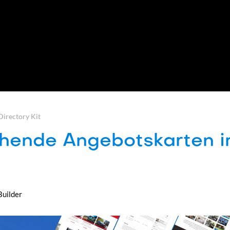
irectory Kit
echende Angebotskarten 
Builder