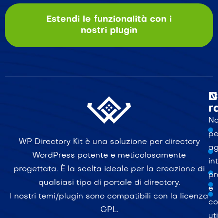
Estendi le funzionalità con i
nostri plugin
C
N
r
N
pe
WP Directory Kit è una soluzione per directory
ag
WordPress potente e meticolosamente
in
progettata. È la scelta ideale per la creazione di
pr
qualsiasi tipo di portale di directory.
e
I nostri temi/plugin sono compatibili con la licenza
co
GPL.
uti