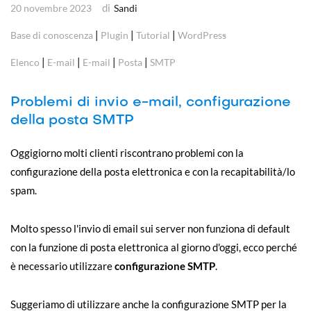
di
20 novembre 2023
Sandi
|
|
|
Base di conoscenza
Plugin
Tutorial
WordPress
|
|
|
|
Elenco
E-mail
E-mail
Posta
SMTP
Problemi di invio e-mail, configurazione
della posta SMTP
Oggigiorno molti clienti riscontrano problemi con la
configurazione della posta elettronica e con la recapitabilità/lo
spam.
Molto spesso l'invio di email sui server non funziona di default
con la funzione di posta elettronica al giorno d'oggi, ecco perché
è necessario utilizzare
configurazione SMTP
.
Suggeriamo di utilizzare anche la configurazione SMTP per la