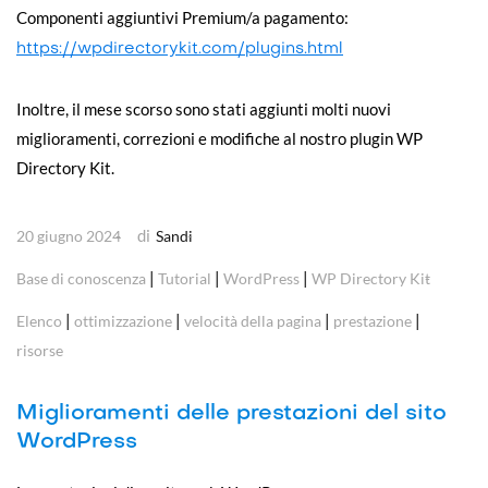
Componenti aggiuntivi Premium/a pagamento:
https://wpdirectorykit.com/plugins.html
Inoltre, il mese scorso sono stati aggiunti molti nuovi
miglioramenti, correzioni e modifiche al nostro plugin WP
Directory Kit.
di
20 giugno 2024
Sandi
|
|
|
Base di conoscenza
Tutorial
WordPress
WP Directory Kit
|
|
|
|
Elenco
ottimizzazione
velocità della pagina
prestazione
risorse
Miglioramenti delle prestazioni del sito
WordPress