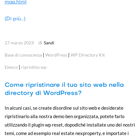
map.html
(Di più…)
di
27 marzo 2023
Sandi
|
|
Base di conoscenza
WordPress
WP Directory Kit
|
Elenco
ripristino wp
Come ripristinare il tuo sito web nella
directory di WordPress?
In alcuni casi, se create disordine sul sito web e desiderate
ripristinarlo alla nostra demo ben organizzata, potete farlo
utilizzando il plugin wp reset, dopodiché installate uno dei nostri
temi, come ad esempio real estate nexproperty, e importate i