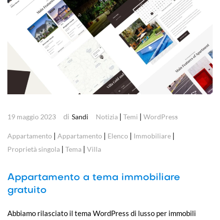
di
|
|
19 maggio 2023
Sandi
Notizia
Temi
WordPress
|
|
|
|
Appartamento
Appartamento
Elenco
Immobiliare
|
|
Proprietà singola
Tema
Villa
Appartamento a tema immobiliare
gratuito
Abbiamo rilasciato il tema WordPress di lusso per immobili