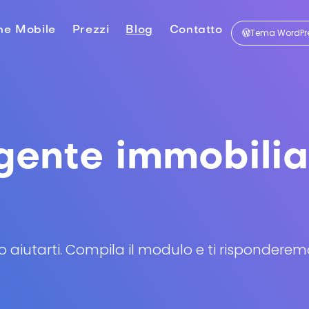
ne Mobile
Prezzi
Blog
Contatto
Tema WordPre
agente immobili
iutarti. Compila il modulo e ti risponderemo