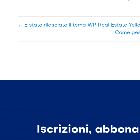
←
È stato rilasciato il tema WP Real Estate Yell
Come gest
Iscrizioni, abbona