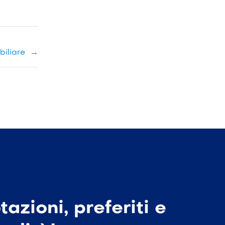
biliare
→
azioni, preferiti e