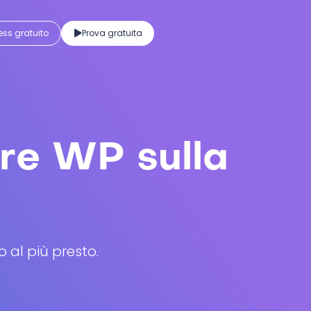
ss gratuito
Prova gratuita
are WP sulla
 al più presto.