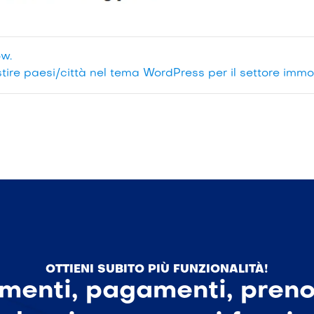
ow.
ire paesi/città nel tema WordPress per il settore immo
OTTIENI SUBITO PIÙ FUNZIONALITÀ!
menti, pagamenti, prenot