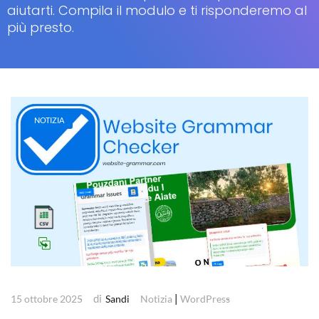
aiutarti. Compila il modulo e ti risponderemo al
più presto.
NOTIZIA
di
|
15 ottobre 2025
Sandi
Notizia
WordPress