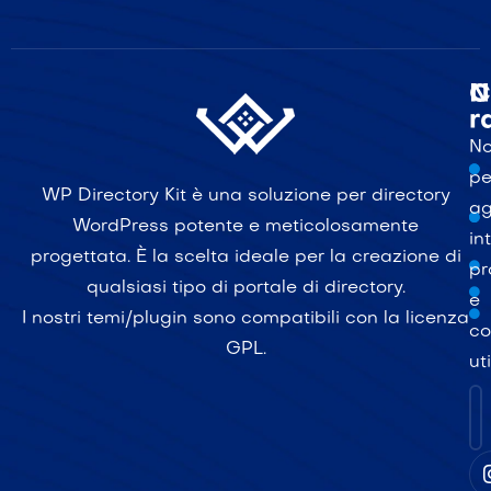
C
N
r
N
pe
WP Directory Kit è una soluzione per directory
ag
WordPress potente e meticolosamente
in
progettata. È la scelta ideale per la creazione di
pr
qualsiasi tipo di portale di directory.
e
I nostri temi/plugin sono compatibili con la licenza
co
GPL.
uti