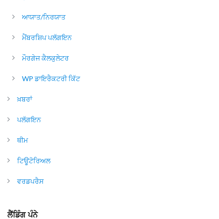
ਆਯਾਤ/ਨਿਰਯਾਤ
ਮੈਂਬਰਸ਼ਿਪ ਪਲੱਗਇਨ
ਮੌਰਗੇਜ ਕੈਲਕੁਲੇਟਰ
WP ਡਾਇਰੈਕਟਰੀ ਕਿੱਟ
ਖ਼ਬਰਾਂ
ਪਲੱਗਇਨ
ਥੀਮ
ਟਿਊਟੋਰਿਅਲ
ਵਰਡਪਰੈਸ
ਲੈਂਡਿੰਗ ਪੰਨੇ