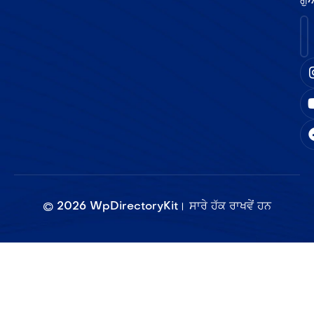
ਗੁ
©
2026
WpDirectoryKit। ਸਾਰੇ ਹੱਕ ਰਾਖਵੇਂ ਹਨ​