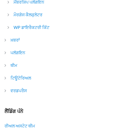
ਮੈਂਬਰਸ਼ਿਪ ਪਲੱਗਇਨ
ਮੌਰਗੇਜ ਕੈਲਕੁਲੇਟਰ
WP ਡਾਇਰੈਕਟਰੀ ਕਿੱਟ
ਖ਼ਬਰਾਂ
ਪਲੱਗਇਨ
ਥੀਮ
ਟਿਊਟੋਰਿਅਲ
ਵਰਡਪਰੈਸ
ਲੈਂਡਿੰਗ ਪੰਨੇ
ਰੀਅਲ ਅਸਟੇਟ ਥੀਮ