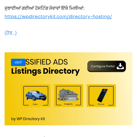
ਸੁਝਾਈਆਂ ਗਈਆਂ ਹੋਸਟਿੰਗ ਸੇਵਾਵਾਂ ਇੱਥੇ ਮਿਲੀਆਂ:
https://wpdirectorykit.com/directory-hosting/
(ਹੋਰ…)
ਖ਼ਬਰਾਂ