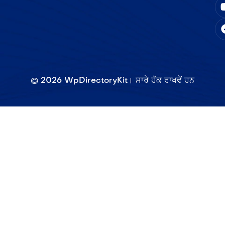
©
2026
WpDirectoryKit। ਸਾਰੇ ਹੱਕ ਰਾਖਵੇਂ ਹਨ​