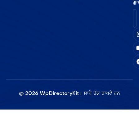
ਗੁ
©
2026
WpDirectoryKit। ਸਾਰੇ ਹੱਕ ਰਾਖਵੇਂ ਹਨ​