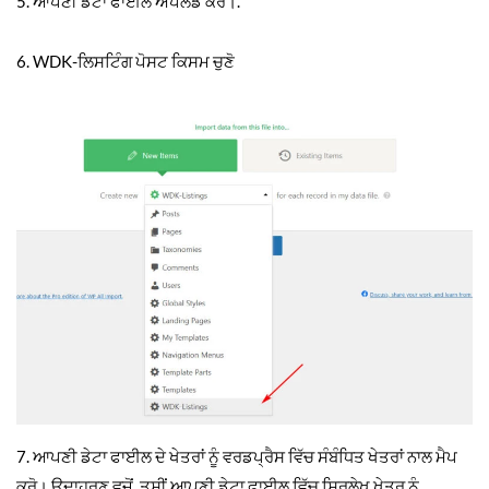
5. ਆਪਣੀ ਡੇਟਾ ਫਾਈਲ ਅਪਲੋਡ ਕਰੋ।.
6. WDK-ਲਿਸਟਿੰਗ ਪੋਸਟ ਕਿਸਮ ਚੁਣੋ
7. ਆਪਣੀ ਡੇਟਾ ਫਾਈਲ ਦੇ ਖੇਤਰਾਂ ਨੂੰ ਵਰਡਪ੍ਰੈਸ ਵਿੱਚ ਸੰਬੰਧਿਤ ਖੇਤਰਾਂ ਨਾਲ ਮੈਪ
ਕਰੋ। ਉਦਾਹਰਣ ਵਜੋਂ, ਤੁਸੀਂ ਆਪਣੀ ਡੇਟਾ ਫਾਈਲ ਵਿੱਚ ਸਿਰਲੇਖ ਖੇਤਰ ਨੂੰ