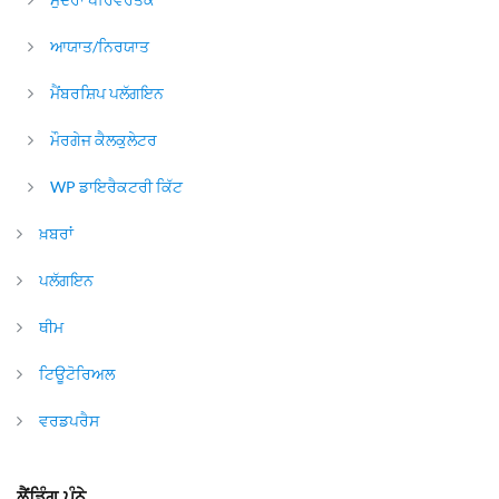
ਆਯਾਤ/ਨਿਰਯਾਤ
ਮੈਂਬਰਸ਼ਿਪ ਪਲੱਗਇਨ
ਮੌਰਗੇਜ ਕੈਲਕੁਲੇਟਰ
WP ਡਾਇਰੈਕਟਰੀ ਕਿੱਟ
ਖ਼ਬਰਾਂ
ਪਲੱਗਇਨ
ਥੀਮ
ਟਿਊਟੋਰਿਅਲ
ਵਰਡਪਰੈਸ