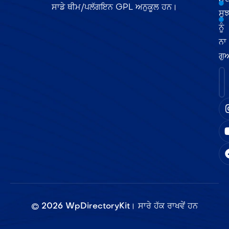
ਸਾਡੇ ਥੀਮ/ਪਲੱਗਇਨ GPL ਅਨੁਕੂਲ ਹਨ।
ਸੁਝ
ਨੂੰ
ਨਾ
ਗੁ
©
2026
WpDirectoryKit। ਸਾਰੇ ਹੱਕ ਰਾਖਵੇਂ ਹਨ​