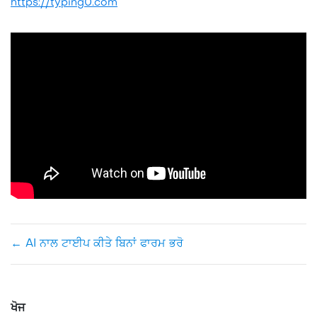
https://typing0.com
←
AI ਨਾਲ ਟਾਈਪ ਕੀਤੇ ਬਿਨਾਂ ਫਾਰਮ ਭਰੋ
ਖੋਜ