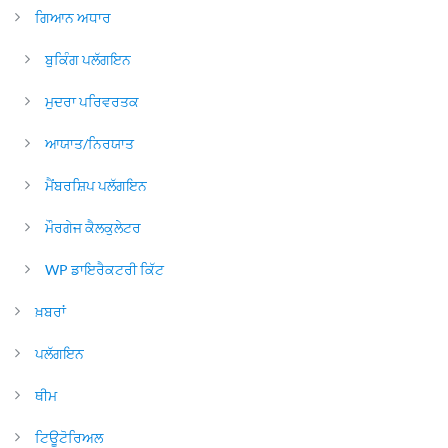
ਗਿਆਨ ਅਧਾਰ
ਬੁਕਿੰਗ ਪਲੱਗਇਨ
ਮੁਦਰਾ ਪਰਿਵਰਤਕ
ਆਯਾਤ/ਨਿਰਯਾਤ
ਮੈਂਬਰਸ਼ਿਪ ਪਲੱਗਇਨ
ਮੌਰਗੇਜ ਕੈਲਕੁਲੇਟਰ
WP ਡਾਇਰੈਕਟਰੀ ਕਿੱਟ
ਖ਼ਬਰਾਂ
ਪਲੱਗਇਨ
ਥੀਮ
ਟਿਊਟੋਰਿਅਲ