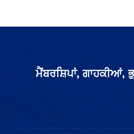
ਮੈਂਬਰਸ਼ਿਪਾਂ, ਗਾਹਕੀਆਂ, 