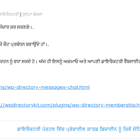
|
ਡਾਇਰੈਕਟਰੀ
ਸੁਨੇਹਾ ਭੇਜਣਾ
ਲ ਸੰਚਾਰ ਕਰ ਸਕਣਗੇ।.
 ਚੈਟ ਪ੍ਰਬੰਧਨ ਬਣਾਉਂਦੇ ਹਾਂ।.
ਤਨ ਨੂੰ ਵਧਾ ਸਕਦੇ ਹੋ। ਅੱਜ ਹੀ ਇਸਨੂੰ ਅਜ਼ਮਾਓ ਅਤੇ ਆਪਣੀ ਡਾਇਰੈਕਟਰੀ ਵੈੱਬਸਾਈਟ
gins/wp-directory-messages-chat.html
://wpdirectorykit.com/plugins/wp-directory-membership.h
ਡਾਇਰੈਕਟਰੀ ਪੋਰਟਲ ਵਿੱਚ ਪ੍ਰੋਫਾਈਲ ਕਾਰਡ ਡਿਜ਼ਾਈਨ ਨੂੰ ਕਿਵੇਂ ਸੋ