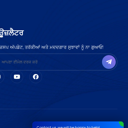
ਊਜ਼ਲੈਟਰ
ਚਸਪ ਅੱਪਡੇਟ, ਤਰੱਕੀਆਂ ਅਤੇ ਮਦਦਗਾਰ ਸੁਝਾਵਾਂ ਨੂੰ ਨਾ ਗੁਆਓ!
Contact us, we will be happy to help!