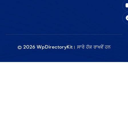
©
2026
WpDirectoryKit। ਸਾਰੇ ਹੱਕ ਰਾਖਵੇਂ ਹਨ​