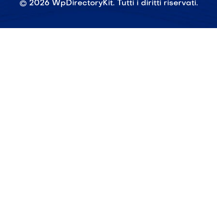
©
2026
WpDirectoryKit. Tutti i diritti riservati.