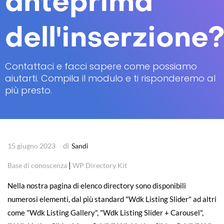
anteprima
dell'inserzione
Contattaci e facci sapere come possiamo
aiutarti. Compila il modulo e ti risponderemo al
più presto.
di
15 giugno 2023
Sandi
|
Base di conoscenza
WP Directory Kit
Nella nostra pagina di elenco directory sono disponibili
numerosi elementi, dal più standard "Wdk Listing Slider" ad altri
come "Wdk Listing Gallery", "Wdk Listing Slider + Carousel",